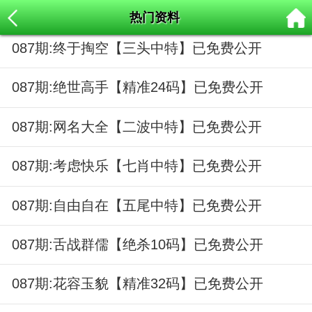
热门资料
087期:终于掏空【三头中特】已免费公开
087期:绝世高手【精准24码】已免费公开
087期:网名大全【二波中特】已免费公开
087期:考虑快乐【七肖中特】已免费公开
087期:自由自在【五尾中特】已免费公开
087期:舌战群儒【绝杀10码】已免费公开
087期:花容玉貌【精准32码】已免费公开