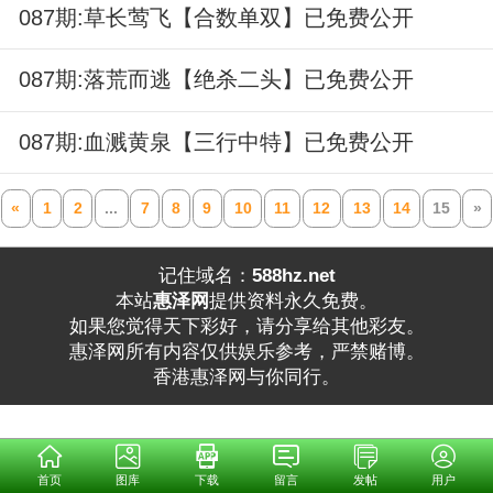
087期:草长莺飞【合数单双】已免费公开
087期:落荒而逃【绝杀二头】已免费公开
087期:血溅黄泉【三行中特】已免费公开
«
1
2
...
7
8
9
10
11
12
13
14
15
»
记住域名：
588hz.net
本站
惠泽网
提供资料永久免费。
如果您觉得天下彩好，请分享给其他彩友。
惠泽网所有内容仅供娱乐参考，严禁赌博。
香港惠泽网与你同行。
首页
图库
下载
留言
发帖
用户