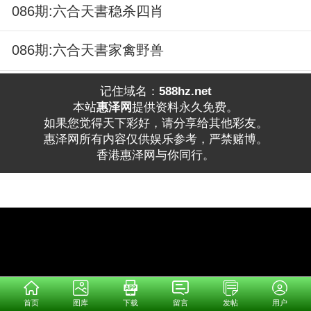
086期:六合天書稳杀四肖
086期:六合天書家禽野兽
记住域名：
588hz.net
本站
惠泽网
提供资料永久免费。
如果您觉得天下彩好，请分享给其他彩友。
惠泽网所有内容仅供娱乐参考，严禁赌博。
香港惠泽网与你同行。
首页
图库
下载
留言
发帖
用户