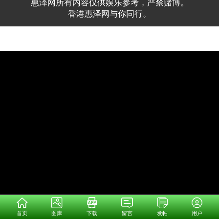
惠泽网所有内容仅供娱乐参考，严禁赌博。
香港惠泽网与你同行。
首页
图库
下载
留言
发帖
用户