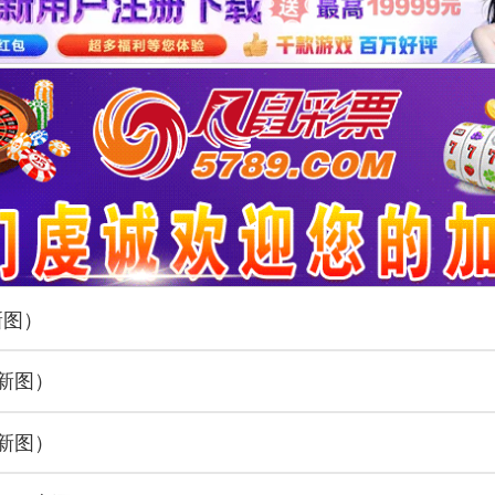
新图）
（新图）
（新图）