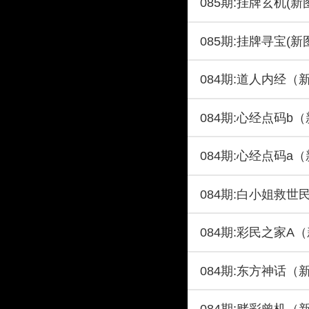
085期:挂牌玄机(新
085期:挂牌寻宝(新
084期:道人内经（
084期:心经点码b
084期:心经点码a
084期:白小姐救世
084期:彩民之家A
084期:东方神话（