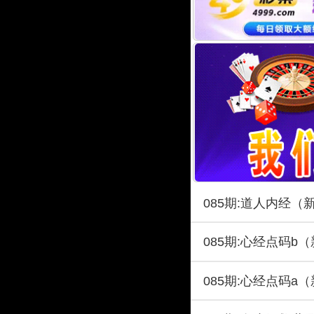
085期:道人内经（
085期:心经点码b
085期:心经点码a