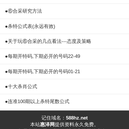
●⑥合采研究方法
●杀特公式表(永远有效)
●关于玩⑥合采的几点看法---态度及策略
●每期开特码,下期必开的号码22-49
●每期开特码,下期必开的号码01-21
●十大杀肖公式
●连准100期以上杀特尾数公式
记住域名：
588hz.net
本站
惠泽网
提供资料永久免费。