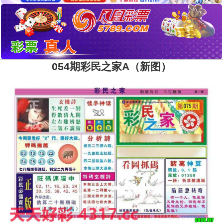
054期彩民之家A（新图）