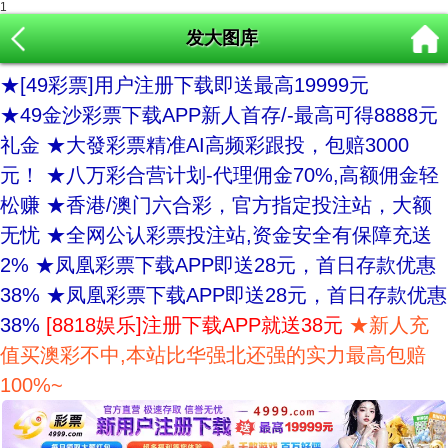
1
发大图库
★[49彩票]用户注册下载即送最高19999元
★49金沙彩票下载APP新人首存/-最高可得8888元
礼金
★大發彩票精准AI高频彩跟投，包赔3000
元！
★八万彩合营计划-代理佣金70%,高额佣金轻
松赚
★香港/澳门六合彩，官方指定投注站，大额
无忧
★全网公认彩票投注站,资金安全有保障充送
2%
★凤凰彩票下载APP即送28元，首日存款优惠
38%
★凤凰彩票下载APP即送28元，首日存款优惠
38%
[8818娱乐]注册下载APP就送38元
★新人充
值买澳彩不中,本站比华强北还强的实力最高包赔
100%~