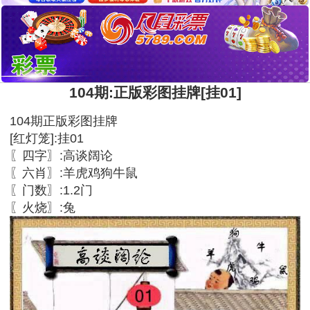
104期:正版彩图挂牌[挂01]
104期正版彩图挂牌
[红灯笼]:挂01
〖四字〗:高谈阔论
〖六肖〗:羊虎鸡狗牛鼠
〖门数〗:1.2门
〖火烧〗:兔