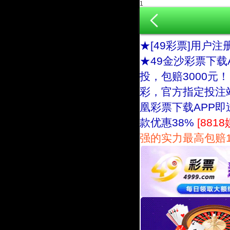
1
★[49彩票]用户注
★49金沙彩票下载A
投，包赔3000元！
彩，官方指定投注
凰彩票下载APP即
款优惠38%
[881
强的实力最高包赔1