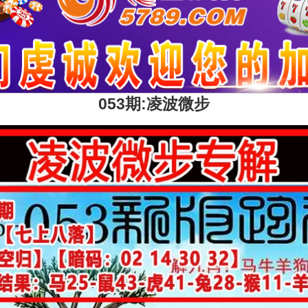
053期:凌波微步