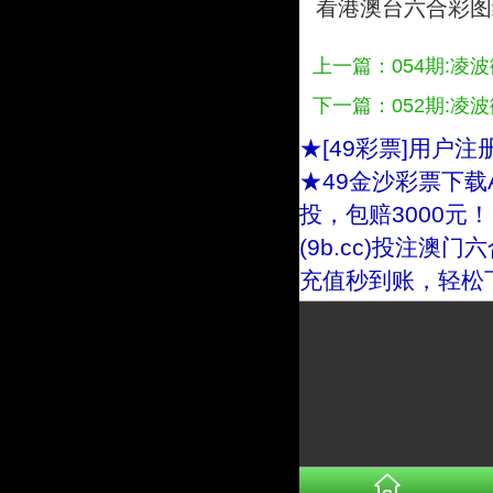
看港澳台六合彩图纸就
上一篇：054期:凌
下一篇：052期:凌
★[49彩票]用户注
★49金沙彩票下载A
投，包赔3000元！
(9b.cc)投注澳
充值秒到账，轻松下