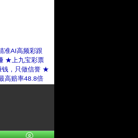
精准AI高频彩跟
赚
★上九宝彩票
赚钱，只做信誉
★
高赔率48.8倍