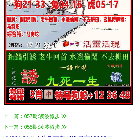
上一篇：057期:凌波微步
下一篇：055期:凌波微步