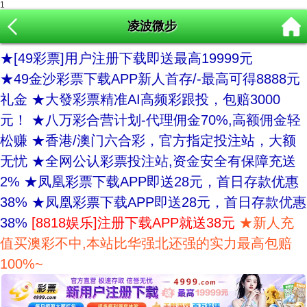
1
凌波微步
★[49彩票]用户注册下载即送最高19999元
★49金沙彩票下载APP新人首存/-最高可得8888元
礼金
★大發彩票精准AI高频彩跟投，包赔3000
元！
★八万彩合营计划-代理佣金70%,高额佣金轻
松赚
★香港/澳门六合彩，官方指定投注站，大额
无忧
★全网公认彩票投注站,资金安全有保障充送
2%
★凤凰彩票下载APP即送28元，首日存款优惠
38%
★凤凰彩票下载APP即送28元，首日存款优惠
38%
[8818娱乐]注册下载APP就送38元
★新人充
值买澳彩不中,本站比华强北还强的实力最高包赔
100%~