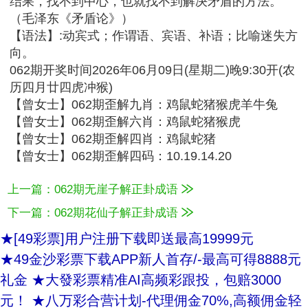
结果，找不到中心，也就找不到解决矛盾的方法。
（毛泽东《矛盾论》）
【语法】:动宾式；作谓语、宾语、补语；比喻迷失方
向。
062期开奖时间2026年06月09日(星期二)晚9:30开(农
历四月廿四虎冲猴)
【曾女士】062期歪解九肖：鸡鼠蛇猪猴虎羊牛兔
【曾女士】062期歪解六肖：鸡鼠蛇猪猴虎
【曾女士】062期歪解四肖：鸡鼠蛇猪
【曾女士】062期歪解四码：10.19.14.20
上一篇：062期无崖子解正卦成语
下一篇：062期花仙子解正卦成语
★[49彩票]用户注册下载即送最高19999元
★49金沙彩票下载APP新人首存/-最高可得8888元
礼金
★大發彩票精准AI高频彩跟投，包赔3000
元！
★八万彩合营计划-代理佣金70%,高额佣金轻