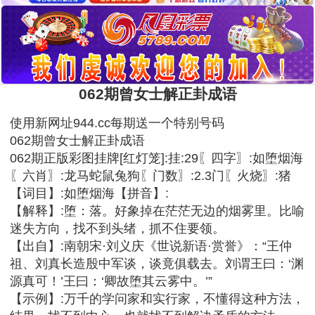
062期曾女士解正卦成语
使用新网址944.cc每期送一个特别号码
062期曾女士解正卦成语
062期正版彩图挂牌[红灯笼]:挂:29〖四字〗:如堕烟海
〖六肖〗:龙马蛇鼠兔狗〖门数〗:2.3门〖火烧〗:猪
【词目】:如堕烟海【拼音】:
【解释】:堕：落。好象掉在茫茫无边的烟雾里。比喻
迷失方向，找不到头绪，抓不住要领。
【出自】:南朝宋·刘义庆《世说新语·赏誉》：“王仲
祖、刘真长造殷中军谈，谈竟俱载去。刘谓王曰：‘渊
源真可！’王曰：‘卿故堕其云雾中。’”
【示例】:万千的学问家和实行家，不懂得这种方法，