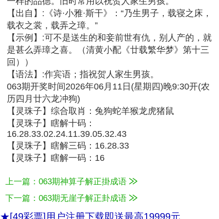
一样的品德。旧时常用以祝贺人家生男孩。
【出自】:《诗·小雅·斯干》：“乃生男子，载寝之床，
载衣之裳，载弄之璋。”
【示例】:可不是送生的和妾前世有仇，别人产的，就
是甚么弄璋之喜。（清黄小配《廿载繁华梦》第十三
回））
【语法】:作宾语；指祝贺人家生男孩。
063期开奖时间2026年06月11日(星期四)晚9:30开(农
历四月廿六龙冲狗)
【灵珠子】综合取肖：兔狗蛇羊猴龙虎猪鼠
【灵珠子】瞎解十码：
16.28.33.02.24.11.39.05.32.43
【灵珠子】瞎解三码：16.28.33
【灵珠子】瞎解一码：16
上一篇：063期神算子解正掛成语
下一篇：063期无崖子解正卦成语
★[49彩票]用户注册下载即送最高19999元