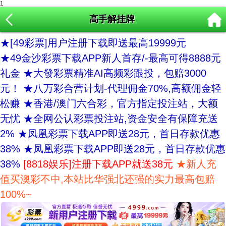
1
高手解挂牌
★[49彩票]用户注册下载即送最高19999元
★49金沙彩票下载APP新人首存/-最高可得8888元
礼金
★大發彩票精准AI高频彩跟投，包赔3000
元！
★八万彩合营计划-代理佣金70%,高额佣金轻
松赚
★香港/澳门六合彩，官方指定投注站，大额
无忧
★全网公认彩票投注站,资金安全有保障充送
2%
★凤凰彩票下载APP即送28元，首日存款优惠
38%
★凤凰彩票下载APP即送28元，首日存款优惠
38%
[8818娱乐]注册下载APP就送38元
★新人充
值买澳彩不中,本站比华强北还强的实力最高包赔
100%~