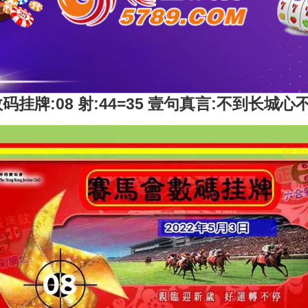
码挂牌:08 射:44=35 壹句真言:不到长城心不死 