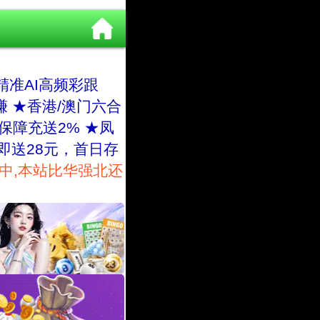
精准AI高频彩跟
赚
★香港/澳门六合
保障充送2%
★凤
即送28元，首日存
中,本站比华强北还