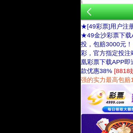
1
★[49彩票]用户注
★49金沙彩票下载A
投，包赔3000元！
彩，官方指定投注
凰彩票下载APP即
款优惠38%
[881
强的实力最高包赔1