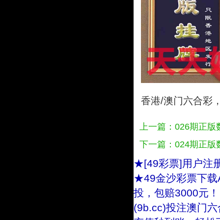
香港/澳门六合彩，官
上一篇：026期正版数
下一篇：024期正版数码
★[49彩票]用户注
★49金沙彩票下载A
投，包赔3000元！
(9b.cc)投注澳