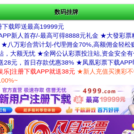
数码挂牌
册下载即送最高19999元
PP新人首存/-最高可得8888元礼金
★大發彩票
★八万彩合营计划-代理佣金70%,高额佣金轻松
站，大额无忧
★全网公认彩票投注站,资金安全有
送28元，首日存款优惠38%
★凤凰彩票下载APP
8娱乐]注册下载APP就送38元
★新人充值买澳彩不
00%~