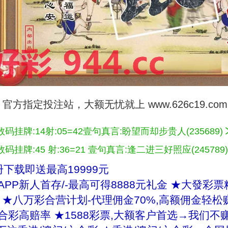
方指定投注站，大额无忧就上 www.626c19.com
码挂牌:14射:05=42壹句真言:盼望而却步贵人(235689)
挂牌:45 射:36=21 壹句真言:逢二进三好照应(245789
册下载即送最高19999元
PP新人首存/-最高可得8888元礼金
★大發彩票
★八万彩合营计划-代理佣金70%,高额佣金轻松
门六合彩高赔率
★1588彩票,大额客户首选→我们不