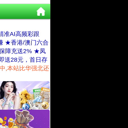
精准AI高频彩跟
赚
★香港/澳门六合
保障充送2%
★凤
即送28元，首日存
中,本站比华强北还