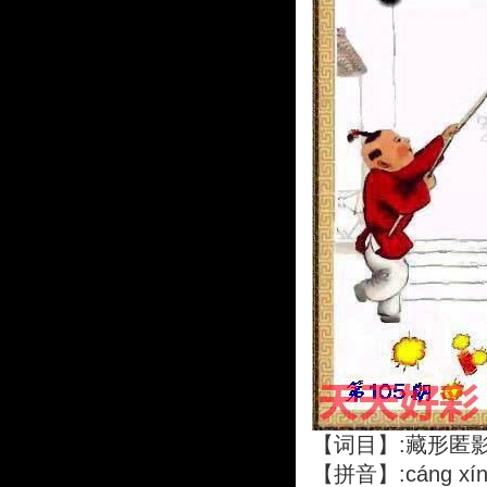
【词目】:藏形匿
【拼音】:cáng xíng