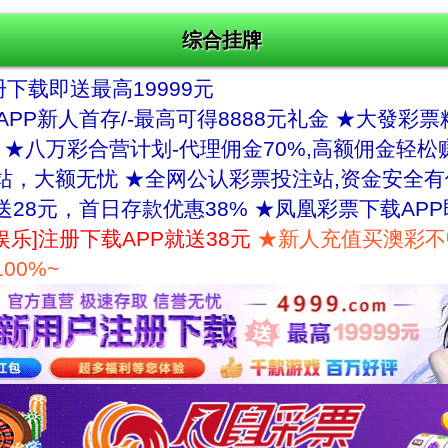
综合挂牌
册下载即送最高19999元
PP新人首存/-最高可得8888元礼金
★大發彩票
★八万彩合营计划-代理佣金70%,高额佣金轻松
站，大额无忧
★全网公认彩票投注站,资金安全有
送28元，首日存款优惠38%
★凤凰彩票下载APP
8娱乐]注册下载APP就送38元
★新人充值买澳彩不
00%~