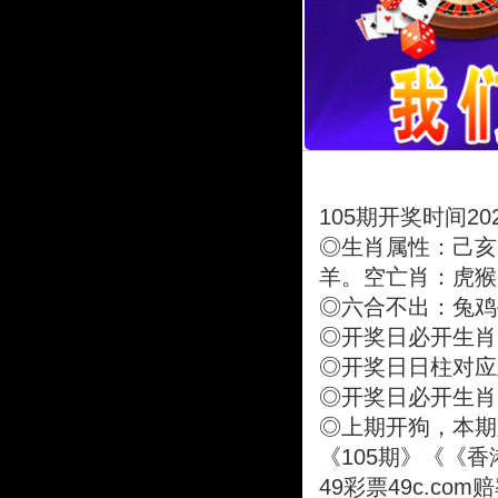
105期开奖时间20
◎生肖属性：己亥
羊。空亡肖：虎猴
◎六合不出：兔鸡
◎开奖日必开生肖
◎开奖日日柱对应
◎开奖日必开生肖
◎上期开狗，本期
《105期》《《
49彩票49c.com