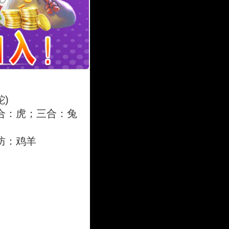
蛇)
合：虎；三合：兔
防：鸡羊