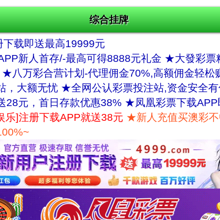
综合挂牌
册下载即送最高19999元
PP新人首存/-最高可得8888元礼金
★大發彩票
★八万彩合营计划-代理佣金70%,高额佣金轻松
站，大额无忧
★全网公认彩票投注站,资金安全有
送28元，首日存款优惠38%
★凤凰彩票下载APP
8娱乐]注册下载APP就送38元
★新人充值买澳彩不
00%~