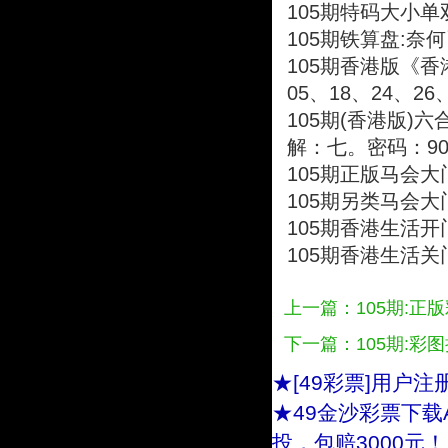
105期特码大小
105期铁算盘:
105期香港版《
05、18、24、26
105期(香港版
解：七。密码：904
105期正版马会
105期另类马会
105期香港生活开门
105期香港生活关门
上一篇：105期:正版
下一篇：105期:彩图
★[49彩票]用户注
★49金沙彩票下载A
投，包赔3000元！