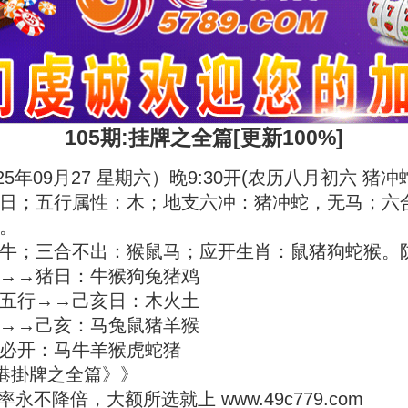
105期:挂牌之全篇[更新100%]
25年09月27 星期六）晚9:30开(农历八月初六 猪冲
日；五行属性：木；地支六冲：猪冲蛇，无马；六
。
牛；三合不出：猴鼠马；应开生肖：鼠猪狗蛇猴。
→→猪日：牛猴狗兔猪鸡
五行→→己亥日：木火土
→→己亥：马兔鼠猪羊猴
必开：马牛羊猴虎蛇猪
香港掛牌之全篇》》
赔率永不降倍，大额所选就上 www.49c779.com