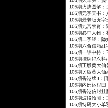
105期火车头：
105期火烧图解
105期无字天书
105期最老版无
105期九宫禁肖：
105期必中人物：
105期二字经：隐
105期六合信箱紅字
105期一語中特
105期挂牌绝杀料
105期正版黄大仙射箭
105期另版黄大仙射箭
105期香港牌II：[
105期内部运程曰
105期香港信封
105期波段预测：主：1
105期特码大小