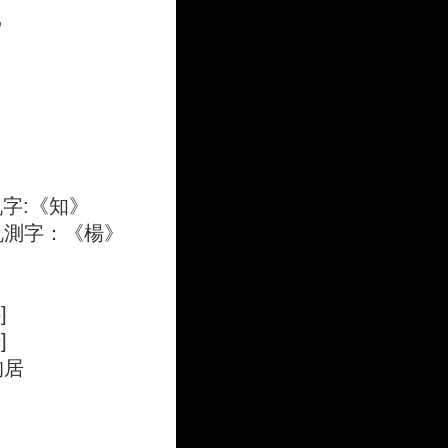
鼠
机字:《知》
机測字：《楊》
]
]
狗居