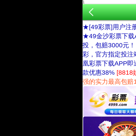
1
★[49彩票]用户注
★49金沙彩票下载A
投，包赔3000元！
彩，官方指定投注
凰彩票下载APP即
款优惠38%
[881
强的实力最高包赔1