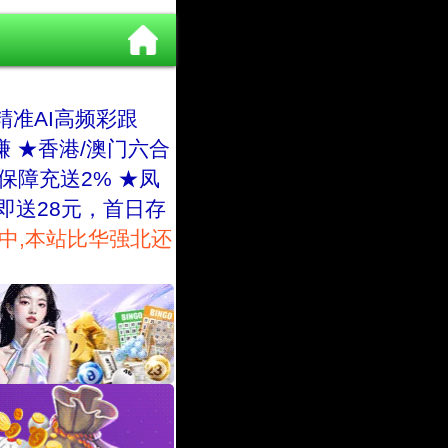
精准AI高频彩跟
赚
★香港/澳门六合
保障充送2%
★凤
即送28元，首日存
中,本站比华强北还