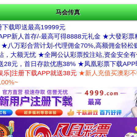
马会传真
册下载即送最高19999元
PP新人首存/-最高可得8888元礼金
★大發彩票
★八万彩合营计划-代理佣金70%,高额佣金轻松
站，大额无忧
★全网公认彩票投注站,资金安全有
送28元，首日存款优惠38%
★凤凰彩票下载APP
8娱乐]注册下载APP就送38元
★新人充值买澳彩不
00%~