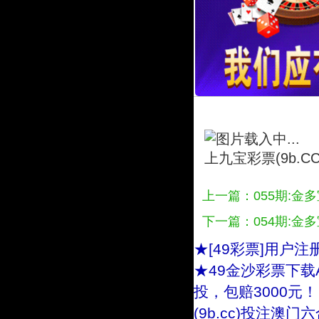
上九宝彩票(9b.C
上一篇：055期:金
下一篇：054期:金
★[49彩票]用户注
★49金沙彩票下载A
投，包赔3000元！
(9b.cc)投注澳